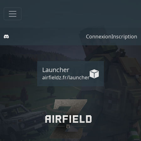
Connexion
Inscription
Launcher
airfieldz.fr/launcher