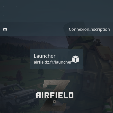
Connexion
Inscription
Launcher
airfieldz.fr/launcher