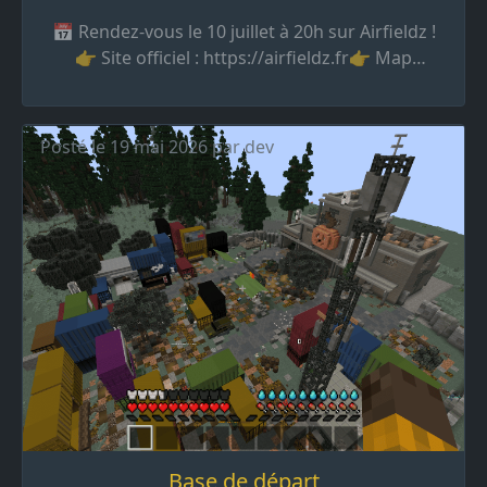
📅 Rendez-vous le 10 juillet à 20h sur Airfieldz !
👉 Site officiel : https://airfieldz.fr👉 Map
interactive : https://maps.airfieldz.fr👉 Votez
pour nous : https://airfieldz.fr/vote 🎁 Pour fêter
ça, des cadeaux de lancement vous attendent en
Posté le 19 mai 2026 par dev
je...
Base de départ